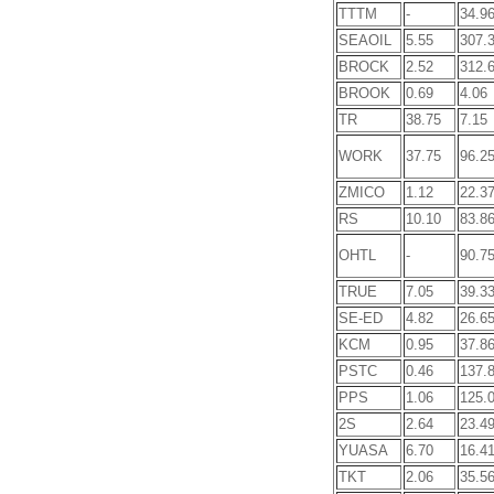
TTTM
-
34.9
SEAOIL
5.55
307.
BROCK
2.52
312.
BROOK
0.69
4.06
TR
38.75
7.15
WORK
37.75
96.2
ZMICO
1.12
22.3
RS
10.10
83.8
OHTL
-
90.7
TRUE
7.05
39.3
SE-ED
4.82
26.6
KCM
0.95
37.8
PSTC
0.46
137.
PPS
1.06
125.
2S
2.64
23.4
YUASA
6.70
16.4
TKT
2.06
35.5