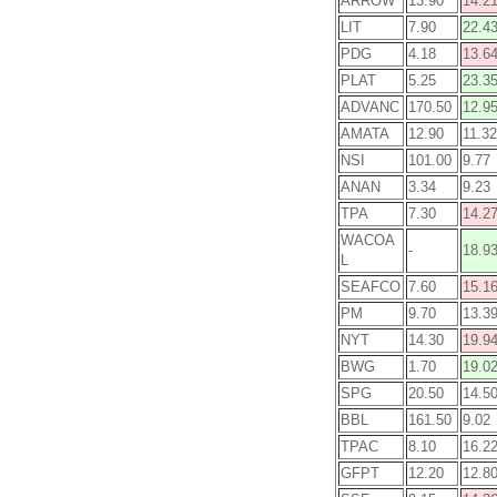
ARROW
13.90
14.2
LIT
7.90
22.4
PDG
4.18
13.6
PLAT
5.25
23.3
ADVANC
170.50
12.9
AMATA
12.90
11.32
NSI
101.00
9.77
ANAN
3.34
9.23
TPA
7.30
14.2
WACOA
-
18.9
L
SEAFCO
7.60
15.1
PM
9.70
13.3
NYT
14.30
19.9
BWG
1.70
19.0
SPG
20.50
14.5
BBL
161.50
9.02
TPAC
8.10
16.2
GFPT
12.20
12.8