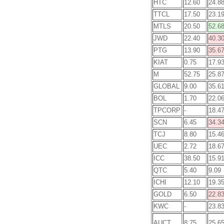
HTC
12.60
24.8
TTCL
17.50
23.1
MTLS
20.50
52.6
JWD
22.40
40.3
PTG
13.90
35.6
KIAT
0.75
17.9
M
52.75
25.8
GLOBAL
9.00
35.6
BOL
1.70
22.0
TPCORP
-
18.4
SCN
6.45
34.3
TCJ
8.80
15.4
UEC
2.72
18.6
ICC
38.50
15.9
QTC
5.40
9.09
ICHI
12.10
19.3
GOLD
6.50
22.8
KWC
-
23.8
AUCT
8.75
25.6