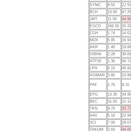
SYMC
8.55
22.5
BCH
10.00
47.2
JMT
11.50
44.9
EGCO
166.50
20.2
CGH
1.74
14.0
MDX
6.95
16.9
AKR
1.40
19.8
VIBHA
2.28
39.0
ATP30
1.36
50.7
LPH
6.15
45.9
ASIMAR
3.80
10.8
PAF
2.76
9.15
EPG
13.30
34.9
BEC
31.50
21.1
TKN
9.70
33.7
AAV
5.10
22.9
SCI
7.00
28.0
TAKUNI
3.60
44.0