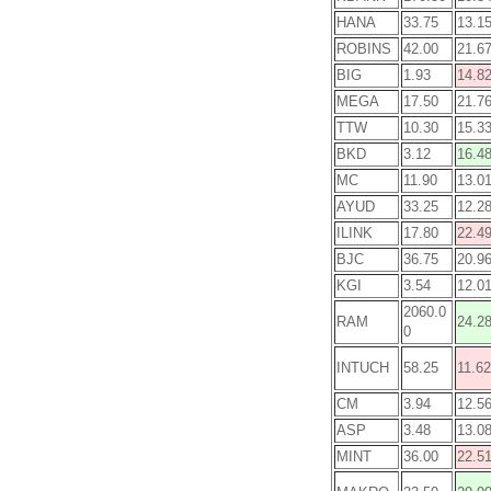
HANA
33.75
13.1
ROBINS
42.00
21.6
BIG
1.93
14.8
MEGA
17.50
21.7
TTW
10.30
15.3
BKD
3.12
16.4
MC
11.90
13.0
AYUD
33.25
12.2
ILINK
17.80
22.4
BJC
36.75
20.9
KGI
3.54
12.0
2060.0
RAM
24.2
0
INTUCH
58.25
11.62
CM
3.94
12.5
ASP
3.48
13.0
MINT
36.00
22.5