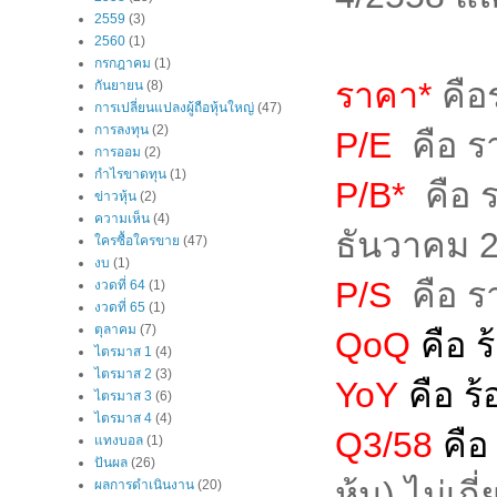
2559
(3)
2560
(1)
กรกฎาคม
(1)
ราคา*
คือร
กันยายน
(8)
การเปลี่ยนแปลงผู้ถือหุ้นใหญ่
(47)
การลงทุน
(2)
P/E
คือ รา
การออม
(2)
กำไรขาดทุน
(1)
P/B*
คือ ร
ข่าวหุ้น
(2)
ความเห็น
(4)
ธันวาคม 
ใครซื้อใครขาย
(47)
งบ
(1)
P/S
คือ ร
งวดที่ 64
(1)
งวดที่ 65
(1)
ตุลาคม
(7)
QoQ
คือ 
ไตรมาส 1
(4)
ไตรมาส 2
(3)
YoY
คือ ร
ไตรมาส 3
(6)
ไตรมาส 4
(4)
Q3/58
คื
แทงบอล
(1)
ปันผล
(26)
หุ้น) ไม่เ
ผลการดำเนินงาน
(20)