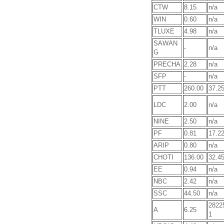
CTW
8.15
n/a
WIN
0.60
n/a
TLUXE
4.98
n/a
SAWAN
-
n/a
G
PRECHA
2.28
n/a
SFP
-
n/a
PTT
260.00
37.2
LDC
2.00
n/a
NINE
2.50
n/a
PF
0.81
17.2
ARIP
0.80
n/a
CHOTI
136.00
32.4
EE
0.94
n/a
NBC
2.42
n/a
SSC
44.50
n/a
2822
A
6.25
1