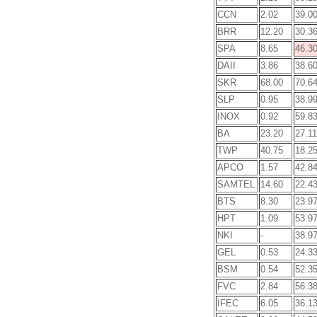
CCN
2.02
39.0
BRR
12.20
30.3
SPA
8.65
46.3
DAII
3.86
38.6
SKR
68.00
70.6
SLP
0.95
38.9
INOX
0.92
59.8
BA
23.20
27.11
TWP
40.75
18.2
APCO
1.57
42.8
SAMTEL
14.60
22.4
BTS
8.30
23.9
HPT
1.09
53.9
NKI
-
38.9
GEL
0.53
24.3
BSM
0.54
52.3
FVC
2.84
56.3
IFEC
6.05
36.1