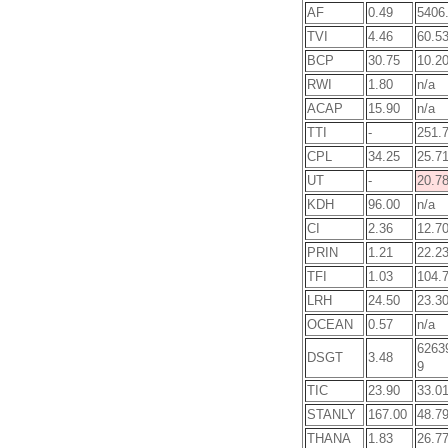
AF
0.49
5406
TVI
4.46
60.5
BCP
30.75
10.2
RWI
1.80
n/a
ACAP
15.90
n/a
TTI
-
251.
CPL
34.25
25.7
UT
-
20.7
KDH
96.00
n/a
CI
2.36
12.7
PRIN
1.21
22.2
TFI
1.03
104.
LRH
24.50
23.3
OCEAN
0.57
n/a
6263
DSGT
3.48
9
TIC
23.90
33.0
STANLY
167.00
48.7
THANA
1.83
26.7