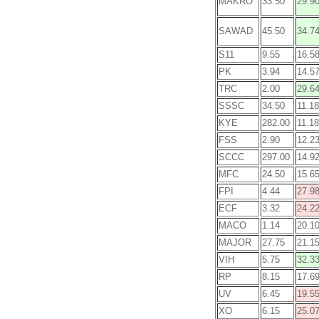
MAKRO
33.50
29.9
SAWAD
45.50
34.7
S11
9.55
16.5
PK
3.94
14.5
TRC
2.00
29.6
SSSC
34.50
11.18
KYE
282.00
11.18
FSS
2.90
12.2
SCCC
297.00
14.9
MFC
24.50
15.6
FPI
4.44
27.9
ECF
3.32
24.2
MACO
1.14
20.1
MAJOR
27.75
21.1
VIH
5.75
32.3
RP
8.15
17.6
UV
6.45
19.5
XO
6.15
25.0