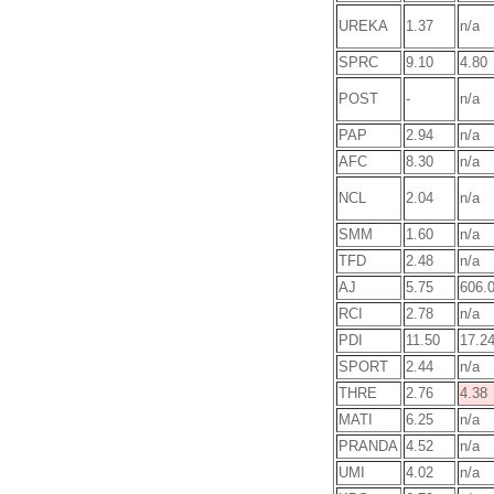
UREKA
1.37
n/a
SPRC
9.10
4.80
POST
-
n/a
PAP
2.94
n/a
AFC
8.30
n/a
NCL
2.04
n/a
SMM
1.60
n/a
TFD
2.48
n/a
AJ
5.75
606.
RCI
2.78
n/a
PDI
11.50
17.2
SPORT
2.44
n/a
THRE
2.76
4.38
MATI
6.25
n/a
PRANDA
4.52
n/a
UMI
4.02
n/a