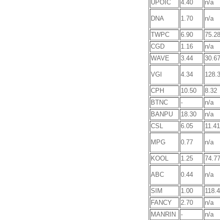
UPOIC
4.40
n/a
DNA
1.70
n/a
TWPC
6.90
75.2
CGD
1.16
n/a
WAVE
3.44
30.6
VGI
4.34
128.
CPH
10.50
8.32
BTNC
-
n/a
BANPU
18.30
n/a
CSL
6.05
11.41
MPG
0.77
n/a
KOOL
1.25
74.7
ABC
0.44
n/a
SIM
1.00
118.
FANCY
2.70
n/a
MANRIN
-
n/a