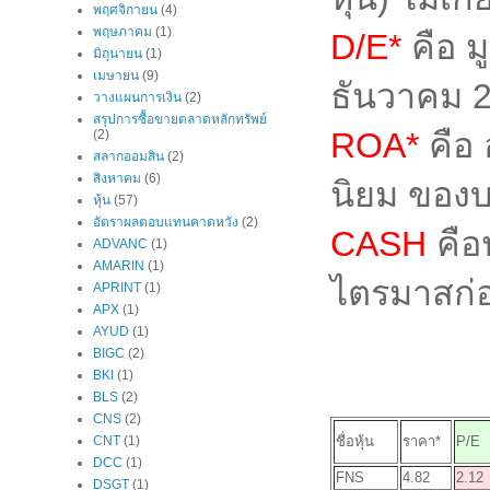
พฤศจิกายน
(4)
พฤษภาคม
(1)
D/E*
คือ ม
มิถุนายน
(1)
เมษายน
(9)
ธันวาคม 
วางแผนการเงิน
(2)
สรุปการซื้อขายตลาดหลักทรัพย์
ROA*
คือ 
(2)
สลากออมสิน
(2)
สิงหาคม
(6)
นิยม ของบ
หุ้น
(57)
อัตราผลตอบแทนคาดหวัง
(2)
CASH
คือ
ADVANC
(1)
AMARIN
(1)
ไตรมาสก่
APRINT
(1)
APX
(1)
AYUD
(1)
BIGC
(2)
BKI
(1)
BLS
(2)
CNS
(2)
ชื่อหุ้น
ราคา*
P/E
CNT
(1)
DCC
(1)
FNS
4.82
2.12
DSGT
(1)