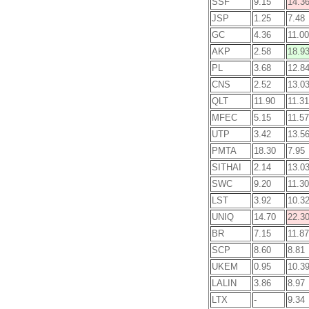
SSF
9.15
14.3
JSP
1.25
7.48
GC
4.36
11.00
AKP
2.58
18.9
PL
3.68
12.8
CNS
2.52
13.0
QLT
11.90
11.31
MFEC
5.15
11.57
UTP
3.42
13.5
PMTA
18.30
7.95
SITHAI
2.14
13.0
SWC
9.20
11.30
LST
3.92
10.3
UNIQ
14.70
22.3
BR
7.15
11.87
SCP
8.60
8.81
UKEM
0.95
10.3
LALIN
3.86
8.97
LTX
-
9.34