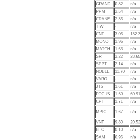
GRAND
0.82
n/a
PPM
3.54
n/a
CRANE
2.36
n/a
TIW
-
n/a
CNT
3.06
132.
MONO
1.96
n/a
MATCH
1.63
n/a
SR
3.22
28.6
SPPT
2.14
n/a
NOBLE
11.70
n/a
VARO
-
n/a
JTS
1.61
n/a
FOCUS
1.59
60.9
CPI
1.71
n/a
MPIC
1.67
n/a
VNT
9.80
20.5
BTC
0.10
n/a
SAM
0.96
n/a