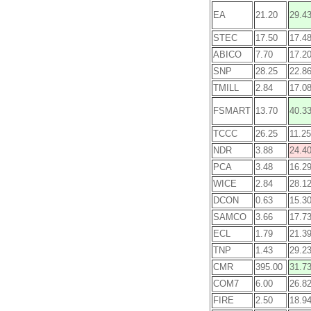
EA
21.20
29.4
STEC
17.50
17.4
ABICO
7.70
17.2
SNP
28.25
22.8
TMILL
2.84
17.0
FSMART
13.70
40.3
TCCC
26.25
11.25
NDR
3.88
24.4
PCA
3.48
16.2
WICE
2.84
28.1
DCON
0.63
15.3
SAMCO
3.66
17.7
ECL
1.79
21.3
TNP
1.43
29.2
CMR
395.00
31.7
COM7
6.00
26.8
FIRE
2.50
18.9