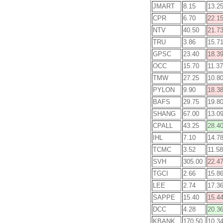
JMART
8.15
13.2
CPR
6.70
22.1
NTV
40.50
21.7
TRU
3.86
15.7
GPSC
23.40
18.3
OCC
15.70
11.37
TMW
27.25
10.8
PYLON
9.90
18.3
BAFS
29.75
19.8
SHANG
67.00
13.0
CPALL
43.25
28.4
IHL
7.10
14.7
TCMC
3.52
11.58
SVH
305.00
22.4
TGCI
2.66
15.8
LEE
2.74
17.3
SAPPE
15.40
15.4
DCC
4.28
20.3
KBANK
170.50
10.3