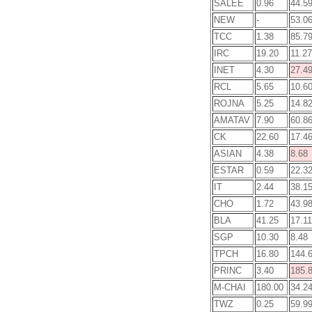
SALEE
0.96
44.5
NEW
-
53.0
TCC
1.38
85.7
IRC
19.20
11.27
INET
4.30
27.4
RCL
5.65
10.6
ROJNA
5.25
14.8
AMATAV
7.90
60.8
CK
22.60
17.4
ASIAN
4.38
8.68
ESTAR
0.59
22.3
IT
2.44
38.1
CHO
1.72
43.9
BLA
41.25
17.11
SGP
10.30
8.48
TPCH
16.80
144.
PRINC
3.40
185.
M-CHAI
180.00
34.2
TWZ
0.25
59.9