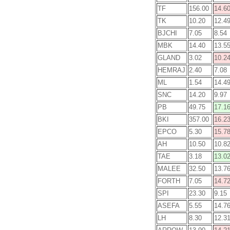
TF
156.00
14.6
TK
10.20
12.4
BJCHI
7.05
8.54
MBK
14.40
13.5
GLAND
3.02
10.2
HEMRAJ
2.40
7.08
ML
1.54
14.4
SNC
14.20
9.97
PB
49.75
17.1
BKI
357.00
16.2
EPCO
5.30
15.7
AH
10.50
10.8
TAE
3.18
13.0
MALEE
32.50
13.7
FORTH
7.05
14.7
SPI
23.30
9.15
ASEFA
5.55
14.7
LH
8.30
12.3