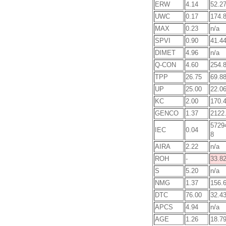
ERW
4.14
52.2
UWC
0.17
174.
MAX
0.23
n/a
SPVI
0.90
41.4
DIMET
4.96
n/a
Q-CON
4.60
254.
TPP
26.75
69.8
UP
25.00
22.0
KC
2.00
170.
GENCO
1.37
2122
5729
IEC
0.04
8
AIRA
2.22
n/a
ROH
-
33.8
S
5.20
n/a
NMG
1.37
156.
DTC
76.00
32.4
APCS
4.94
n/a
AGE
1.26
18.7