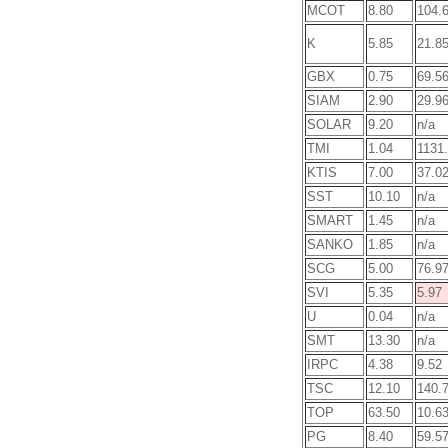
MCOT
8.80
104.
K
5.85
21.8
GBX
0.75
69.5
SIAM
2.90
29.9
SOLAR
9.20
n/a
TMI
1.04
1131
KTIS
7.00
37.0
SST
10.10
n/a
SMART
1.45
n/a
SANKO
1.85
n/a
SCG
5.00
76.9
SVI
5.35
5.97
U
0.04
n/a
SMT
13.30
n/a
IRPC
4.38
9.52
TSC
12.10
140.
TOP
63.50
10.6
PG
8.40
59.5