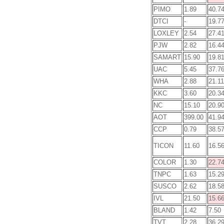
PIMO
1.89
40.7
DTCI
-
19.7
LOXLEY
2.54
27.4
PJW
2.82
16.4
SAMART
15.90
19.8
UAC
5.45
37.7
WHA
2.88
21.11
KKC
3.60
20.3
NC
15.10
20.9
AOT
399.00
41.9
CCP
0.79
38.5
TICON
11.60
16.5
COLOR
1.30
22.7
TNPC
1.63
15.2
SUSCO
2.62
18.5
IVL
21.50
15.6
BLAND
1.42
7.50
TVT
2.28
36.2