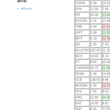
หน้าเว็บ
THANI
3.38
10.9
หน้าแรก
LPN
12.50
7.64
PR
53.00
13.6
EASON
3.16
12.6
TMB
2.54
11.91
GIFT
3.48
11.80
BFIT
6.10
12.3
QH
2.30
7.93
ALUCON
202.00
11.26
MCS
10.60
8.14
PT
9.00
10.5
CHARAN
34.75
11.60
SENA
2.38
10.6
SCB
138.50
9.96
MOONG
5.30
10.2
TKS
7.55
9.53
VNG
12.80
14.0
SAT
14.80
9.81
TMT
9.45
12.8