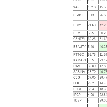
WG
152.00
15.5
CIMBT
1.13
26.6
BDMS
21.60
42.2
BEM
5.25
30.2
CENTEL
39.25
31.6
BEAUTY
5.40
40.2
PTTGC
53.75
11.69
KAMART
7.35
23.1
DTAC
32.00
12.8
SABINA
23.70
49.7
CBG
37.00
29.4
LHK
2.62
14.7
PHOL
3.94
18.6
IRCP
4.90
22.8
TBSP
-
29.3