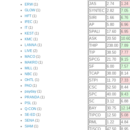
JAS
2.74
1.24
ERW
(1)
GLOW
(1)
SYNTEC
2.82
7.05
HFT
(1)
SIRI
1.66
6.76
IFEC
(1)
AP
5.80
6.96
IT
(1)
SPALI
17.60
6.95
KEST
(1)
ASK
20.50
10.6
KMC
(1)
LANNA
(1)
THIP
238.00
7.89
LIVE
(2)
TIP
38.50
7.77
MACO
(1)
SPCG
21.70
9.15
MAKRO
(1)
SF
6.00
7.57
MILL
(1)
TCAP
38.00
8.14
NBC
(1)
OHTL
(1)
STPI
11.70
7.33
PAO
(1)
CSC
52.50
8.44
payday
(1)
SPC
40.00
9.43
PRANDA
(1)
SC
3.12
6.88
PSL
(1)
BAY
30.75
12.1
Q-CON
(1)
SE-ED
(1)
TIPCO
12.50
5.08
SENA
(1)
RML
1.22
4.84
SIAM
(1)
TISCO
47.50
8.95