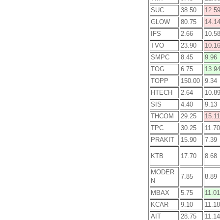
SUC
38.50
12.5
GLOW
80.75
14.1
IFS
2.66
10.5
TVO
23.90
10.1
SMPC
8.45
9.96
TOG
6.75
13.9
TOPP
150.00
9.34
HTECH
2.64
10.8
SIS
4.40
9.13
THCOM
29.25
15.11
TPC
30.25
11.70
PRAKIT
15.90
7.39
KTB
17.70
8.68
MODER
7.85
8.89
N
MBAX
5.75
11.01
KCAR
9.10
11.18
AIT
28.75
11.14