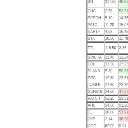
BH
217.00
46.0
CHG
2.56
52.3
PCSGH
5.10
14.3
PATO
11.20
15.9
EARTH
4.82
16.4
STA
10.30
11.79
TTL
118.50
3.36
SRICHA
13.40
12.2
COL
33.50
27.2
PLANB
5.80
50.8
PRG
12.80
23.6
JUBILE
17.60
23.3
GUNKUL
24.50
47.3
RATCH
51.25
23.3
AHC
34.50
32.2
GL
20.60
53.9
CKP
2.14
38.2
OGC
62.00
9.91