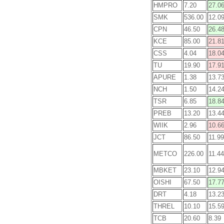
HMPRO
7.20
27.0
SMK
536.00
12.0
CPN
46.50
26.4
KCE
85.00
21.8
CSS
4.04
18.0
TU
19.90
17.9
APURE
1.38
13.7
NCH
1.50
14.2
TSR
6.85
18.8
PREB
13.20
13.4
WIIK
2.96
10.6
JCT
86.50
11.99
METCO
226.00
11.44
MBKET
23.10
12.9
OISHI
67.50
17.7
DRT
4.18
13.2
THREL
10.10
15.5
TCB
20.60
8.39