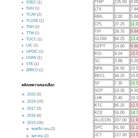
THIP
135.00
9.0
SSEC
(1)
SVH
(1)
LTX
-
7.9
TCAP
(2)
RML
2.00
5.8
TLUXE
(1)
CPL
37.25
11.
TNH
(2)
TIP
39.75
8.8
TTW
(1)
GLOW
84.25
13.
TUCC
(1)
UIC
(1)
GFPT
14.00
9.8
UPOIC
(1)
KGI
4.04
10.
UVAN
(1)
SC
3.88
9.2
VTE
(1)
NPK
26.50
10.
ZMICO
(1)
BECL
44.25
10.
SF
7.35
15.
คลังบทความของบล็อก
SCP
10.30
9.3
►
2025
(5)
LHK
3.40
10.
►
2024
(10)
KTC
85.25
12.
►
2017
(3)
KCE
55.00
14.
►
2016
(6)
ALUCON
207.00
11.
▼
2015
(26)
SPC
41.50
11.
►
พฤศจิกายน
(2)
JCT
127.00
13.
►
ตุลาคม
(2)