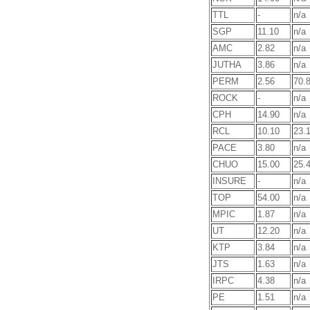
TTL
-
n/a
SGP
11.10
n/a
AMC
2.82
n/a
JUTHA
3.86
n/a
PERM
2.56
70.
ROCK
-
n/a
CPH
14.90
n/a
RCL
10.10
23.
PACE
3.80
n/a
CHUO
15.00
25.
INSURE
-
n/a
TOP
54.00
n/a
MPIC
1.87
n/a
UT
12.20
n/a
KTP
3.84
n/a
JTS
1.63
n/a
IRPC
4.38
n/a
PE
1.51
n/a