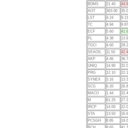
BDMS
21.40
44.
AOT
303.00
35.
LST
4.24
9.1
TC
4.94
9.8
ECF
5.60
41.
PL
4.38
13.
TGCI
4.60
28.
SEAOIL
11.50
42.
AKP
4.46
36.
UNIQ
14.90
32.
PRG
12.10
22.
SYNEX
3.16
13.
SCG
6.20
26.
MACO
1.44
32.
M
61.25
27.
IRCP
14.00
22.
STA
13.50
16.
PCSGH
8.85
19.
BCH
8.65
41.