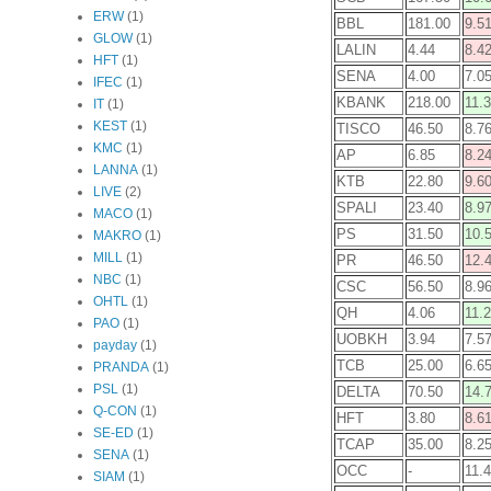
ERW
(1)
BBL
181.00
9.5
GLOW
(1)
LALIN
4.44
8.4
HFT
(1)
SENA
4.00
7.0
IFEC
(1)
KBANK
218.00
11.
IT
(1)
KEST
(1)
TISCO
46.50
8.7
KMC
(1)
AP
6.85
8.2
LANNA
(1)
KTB
22.80
9.6
LIVE
(2)
SPALI
23.40
8.9
MACO
(1)
PS
31.50
10.
MAKRO
(1)
MILL
(1)
PR
46.50
12.
NBC
(1)
CSC
56.50
8.9
OHTL
(1)
QH
4.06
11.
PAO
(1)
UOBKH
3.94
7.5
payday
(1)
TCB
25.00
6.6
PRANDA
(1)
PSL
(1)
DELTA
70.50
14.
Q-CON
(1)
HFT
3.80
8.6
SE-ED
(1)
TCAP
35.00
8.2
SENA
(1)
OCC
-
11.
SIAM
(1)