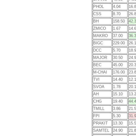
PHOL
4.04
16.
CSS
8.70
26.
BH
158.50
42.
ZMICO
1.67
14.
MAKRO
37.00
36.
BIGC
229.00
26.
DCC
5.70
18.
MAJOR
30.50
24.
BEC
45.00
20.
M-CHAI
176.00
23.
TVI
14.40
12.
SVOA
1.78
20.
AH
15.10
13.
CHG
19.40
44.
TMILL
3.86
21.
FPI
5.30
31.
PRAKIT
13.30
15.
SAMTEL
24.90
21.