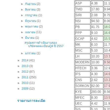
ASP
4.38
11.
►
กันยายน
(2)
TMD
17.80
9.9
►
สิงหาคม
(3)
SIRI
2.08
8.7
►
กรกฎาคม
(1)
NSI
94.50
8.0
►
มิถุนายน
(1)
►
พฤษภาคม
(2)
PB
41.75
18.
►
เมษายน
(11)
PPP
9.10
16.
▼
มีนาคม
(1)
GCAP
4.62
15.
สรุปผลการดำเนินงานของ
MK
6.10
11.
บริษัทจดทะเบียนQ4 ปี 2557
MSC
5.10
10.
►
มกราคม
(1)
LH
10.20
13.
►
2014
(41)
MODERN
10.00
9.5
►
2013
(3)
HTECH
3.36
12.
►
2012
(87)
IFS
4.30
14.
►
2011
(250)
CNS
2.62
13.
►
2010
(11)
SORKON
82.00
17.
►
2009
(12)
KYE
293.00
8.5
MFEC
8.30
13.
รายงานการละเมิด
UEC
4.42
11.
SIS
5.10
9.7