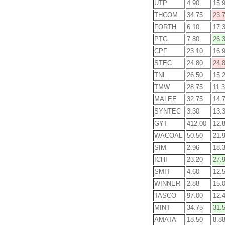
UTP
4.90
15.
THCOM
34.75
23.
FORTH
6.10
17.
PTG
7.80
26.
CPF
23.10
16.
STEC
24.80
24.
TNL
26.50
15.
TMW
28.75
11.
MALEE
32.75
14.
SYNTEC
3.30
13.
GYT
412.00
12.
WACOAL
50.50
21.
SIM
2.96
18.
ICHI
23.20
27.
SMIT
4.60
12.
WINNER
2.88
15.
TASCO
97.00
12.
MINT
34.75
31.
AMATA
18.50
8.8