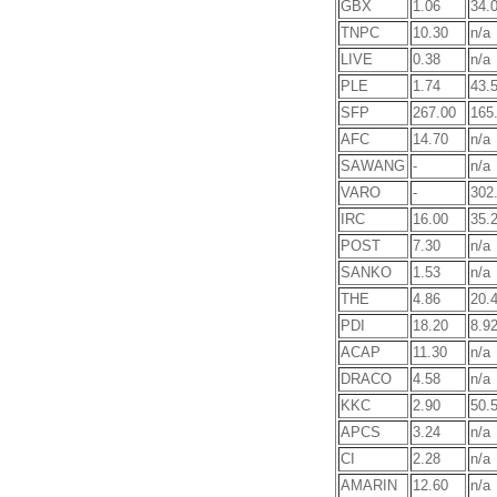
GBX
1.06
34.
TNPC
10.30
n/a
LIVE
0.38
n/a
PLE
1.74
43.
SFP
267.00
165
AFC
14.70
n/a
SAWANG
-
n/a
VARO
-
302
IRC
16.00
35.
POST
7.30
n/a
SANKO
1.53
n/a
THE
4.86
20.
PDI
18.20
8.9
ACAP
11.30
n/a
DRACO
4.58
n/a
KKC
2.90
50.
APCS
3.24
n/a
CI
2.28
n/a
AMARIN
12.60
n/a