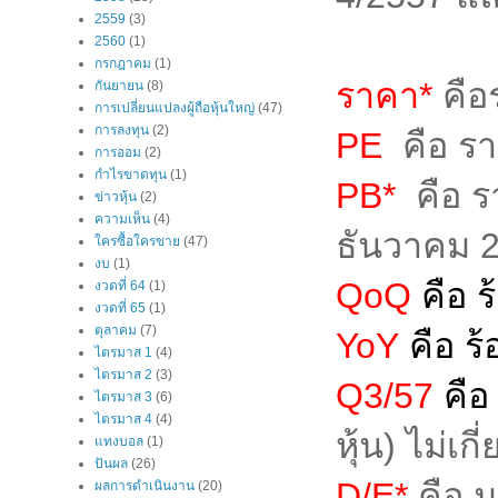
2559
(3)
2560
(1)
กรกฎาคม
(1)
ราคา*
คือร
กันยายน
(8)
การเปลี่ยนแปลงผู้ถือหุ้นใหญ่
(47)
การลงทุน
(2)
PE
คือ รา
การออม
(2)
กำไรขาดทุน
(1)
PB*
คือ ร
ข่าวหุ้น
(2)
ความเห็น
(4)
ธันวาคม 
ใครซื้อใครขาย
(47)
งบ
(1)
QoQ
คือ 
งวดที่ 64
(1)
งวดที่ 65
(1)
ตุลาคม
(7)
YoY
คือ ร
ไตรมาส 1
(4)
ไตรมาส 2
(3)
Q3/57
คื
ไตรมาส 3
(6)
ไตรมาส 4
(4)
หุ้น) ไม่เ
แทงบอล
(1)
ปันผล
(26)
D/E*
คือ ม
ผลการดำเนินงาน
(20)