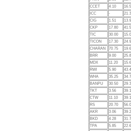
CCET
4.10
16.
ICC
-
21.
CIG
1.51
13.
CKP
17.80
41.
TIC
30.00
15.
TICON
17.30
24.
CHARAN
70.75
19.
BRR
9.00
25.
MDX
11.20
15.
RWI
5.90
43.
WHA
35.25
34.
BANPU
30.50
29.
TKT
3.56
39.
CTW
11.10
39.
RS
20.70
56.
AKR
3.06
39.
BKD
4.28
31.
TPA
5.85
22.