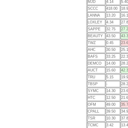
MJD
4.14
5.4
SCCC
418.00
18.
LANNA
13.20
16.
LOXLEY
4.34
27.
SAPPE
32.75
27.
BEAUTY
43.50
43.
TWZ
0.45
23.
AHC
30.50
25.
BAFS
33.25
22.
DEMCO
14.00
28.
AUCT
15.60
42.
TRU
5.15
19.
TBSP
-
28.
SYMC
14.30
23.
HTC
12.50
21.
OFM
49.00
35.
CPALL
39.50
34.
TSR
10.30
37.
TCMC
3.42
13.