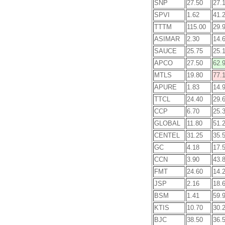
SNP
27.50
27.
SPVI
1.62
41.
TTTM
115.00
29.
ASIMAR
2.30
14.
SAUCE
25.75
25.
APCO
27.50
62.
MTLS
19.80
77.
APURE
1.83
14.
TTCL
24.40
29.
CCP
6.70
25.
GLOBAL
11.80
51.
CENTEL
31.25
35.
GC
4.18
17.
CCN
3.90
43.
FMT
24.60
14.
JSP
2.16
18.
BSM
1.41
59.
KTIS
10.70
30.
BJC
38.50
36.