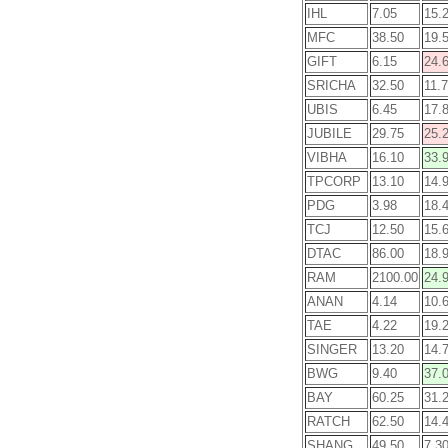
IHL
7.05
15.
MFC
38.50
19.
GIFT
6.15
24.
SRICHA
32.50
11.
UBIS
6.45
17.
JUBILE
29.75
25.
VIBHA
16.10
33.
TPCORP
13.10
14.
PDG
3.98
18.
TCJ
12.50
15.
DTAC
86.00
18.
RAM
2100.00
24.
ANAN
4.14
10.
TAE
4.22
19.
SINGER
13.20
14.
BWG
9.40
37.
BAY
60.25
31.
RATCH
62.50
14.
SHANG
49.50
7.3