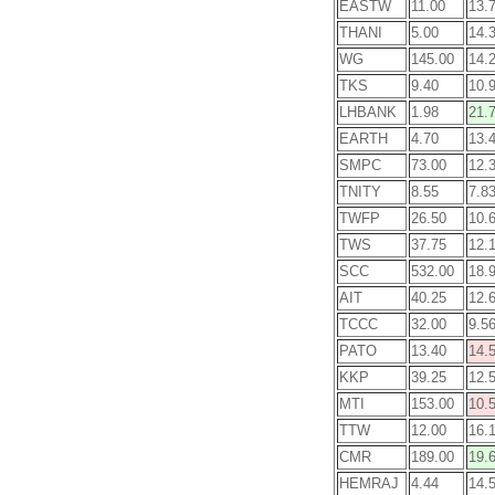
EASTW
11.00
13.
THANI
5.00
14.
WG
145.00
14.
TKS
9.40
10.
LHBANK
1.98
21.
EARTH
4.70
13.
SMPC
73.00
12.
TNITY
8.55
7.8
TWFP
26.50
10.
TWS
37.75
12.
SCC
532.00
18.
AIT
40.25
12.
TCCC
32.00
9.5
PATO
13.40
14.
KKP
39.25
12.
MTI
153.00
10.
TTW
12.00
16.
CMR
189.00
19.
HEMRAJ
4.44
14.