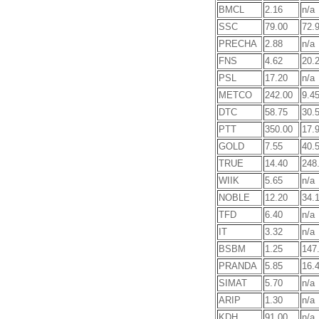
BMCL
2.16
n/a
SSC
79.00
72.
PRECHA
2.88
n/a
FNS
4.62
20.
PSL
17.20
n/a
METCO
242.00
9.4
DTC
58.75
30.
PTT
350.00
17.
GOLD
7.55
40.
TRUE
14.40
248
WIIK
5.65
n/a
NOBLE
12.20
34.
TFD
6.40
n/a
IT
3.32
n/a
BSBM
1.25
147
PRANDA
5.85
16.
SIMAT
5.70
n/a
ARIP
1.30
n/a
KDH
91.00
n/a