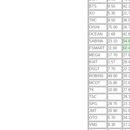
BTS
9.55
42.
XO
5.35
21.
TRC
9.50
36.
OISHI
75.00
26.
OCEAN
1.68
42.
SABINA
23.10
54.
FSMART
11.60
60.
MEGA
17.70
27.
KIAT
1.57
29.
DSGT
7.70
22.
ROBINS
49.00
28.
MCOT
15.90
21.
TK
10.90
27.
TSC
-
29.
SPG
29.75
23.
JMT
20.90
51.
OTO
5.70
24.
VNG
8.30
17.