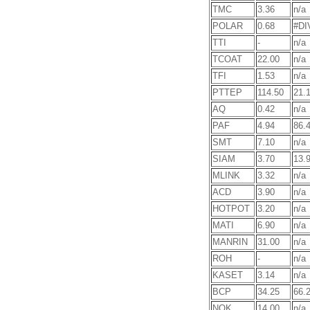
TMC
3.36
n/a
POLAR
0.68
#DI
TTI
-
n/a
TCOAT
22.00
n/a
TFI
1.53
n/a
PTTEP
114.50
21.
AQ
0.42
n/a
PAF
4.94
86.
SMT
7.10
n/a
SIAM
3.70
13.
MLINK
3.32
n/a
ACD
3.90
n/a
HOTPOT
3.20
n/a
MATI
6.90
n/a
MANRIN
31.00
n/a
ROH
-
n/a
KASET
3.14
n/a
BCP
34.25
66.
NOK
14.00
n/a