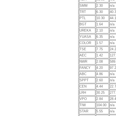
SMM
2.30
n/a
TRT
6.30
40.
PTL
10.30
44.
BGT
1.64
n/a
UREKA
2.10
n/a
YUASA
6.35
n/a
COLOR
1.57
n/a
TSE
7.75
24.
AEC
1.42
127
NWR
2.08
589
FANCY
4.20
97.
ABC
4.86
n/a
SPPT
2.60
n/a
CEN
4.44
22.
LRH
30.25
277
VPO
2.84
28.
TIW
104.00
n/a
STAR
5.55
n/a