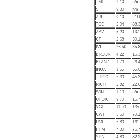
TMI
2.10
n/a
S
9.30
n/a
AJP
9.10
211
TCC
2.04
88.
AAV
5.20
137
CPI
2.68
30.
IVL
26.50
85.
BROOK
4.22
16.
BLAND
1.70
26.
INOX
1.55
55.
TIPCO
7.30
45.
RICH
2.82
22.
WIN
1.10
n/a
UPOIC
9.70
16.
VGI
11.90
135
CWT
5.60
70.
UMI
5.80
161
PPM
7.30
76.
SPA
4.80
82.