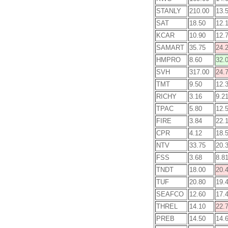
STANLY
210.00
13.
SAT
18.50
12.
KCAR
10.90
12.
SAMART
35.75
24.
HMPRO
8.60
32.
SVH
317.00
24.
TMT
9.50
12.
RICHY
3.16
9.2
TPAC
5.80
12.
FIRE
3.84
22.
CPR
4.12
18.
NTV
33.75
20.
FSS
3.68
8.8
TNDT
18.00
20.
TUF
20.80
19.
SEAFCO
12.60
17.
THREL
14.10
22.
PREB
14.50
14.