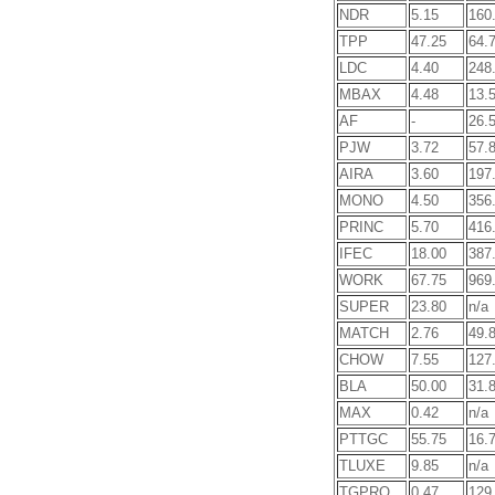
NDR
5.15
160
TPP
47.25
64.
LDC
4.40
248
MBAX
4.48
13.
AF
-
26.
PJW
3.72
57.
AIRA
3.60
197
MONO
4.50
356
PRINC
5.70
416
IFEC
18.00
387
WORK
67.75
969
SUPER
23.80
n/a
MATCH
2.76
49.
CHOW
7.55
127
BLA
50.00
31.
MAX
0.42
n/a
PTTGC
55.75
16.
TLUXE
9.85
n/a
TGPRO
0.47
129