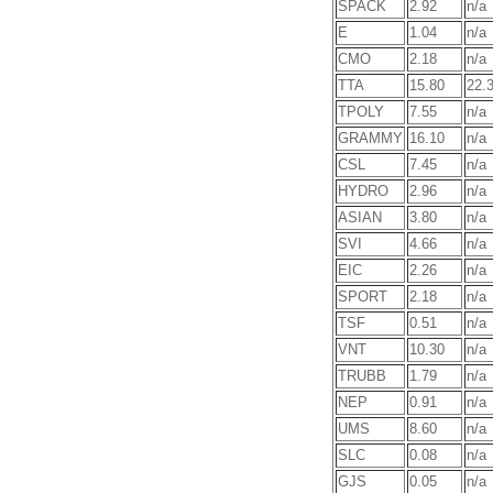
SPACK
2.92
n/a
E
1.04
n/a
CMO
2.18
n/a
TTA
15.80
22.
TPOLY
7.55
n/a
GRAMMY
16.10
n/a
CSL
7.45
n/a
HYDRO
2.96
n/a
ASIAN
3.80
n/a
SVI
4.66
n/a
EIC
2.26
n/a
SPORT
2.18
n/a
TSF
0.51
n/a
VNT
10.30
n/a
TRUBB
1.79
n/a
NEP
0.91
n/a
UMS
8.60
n/a
SLC
0.08
n/a
GJS
0.05
n/a