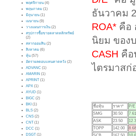
พฤศจิกายน
(4)
พฤษภาคม
(1)
ธันวาคม 
มิถุนายน
(1)
เมษายน
(9)
ROA*
คือ 
วางแผนการเงิน
(2)
สรุปการซื้อขายตลาดหลักทรัพย์
นิยม ของบ
(2)
สลากออมสิน
(2)
สิงหาคม
(6)
CASH
คือ
หุ้น
(57)
อัตราผลตอบแทนคาดหวัง
(2)
ไตรมาสก่
ADVANC
(1)
AMARIN
(1)
APRINT
(1)
APX
(1)
AYUD
(1)
BIGC
(2)
BKI
(1)
ชื่อหุ้น
ราคา*
P/E
BLS
(2)
SMG
30.50
7.6
CNS
(2)
ASK
23.50
12.
CNT
(1)
TOPP
142.00
8.6
DCC
(1)
DSGT
(1)
SCB
167.50
10.