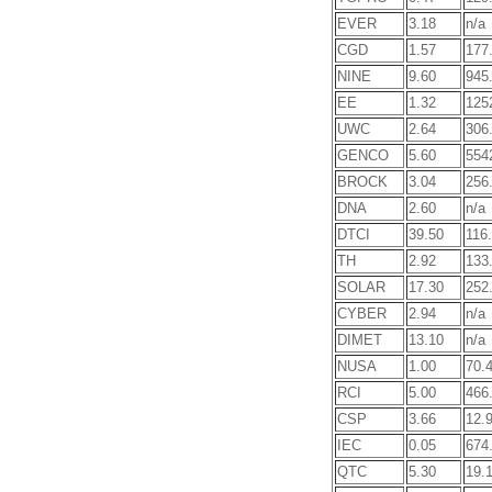
EVER
3.18
n/a
CGD
1.57
177
NINE
9.60
945
EE
1.32
125
UWC
2.64
306
GENCO
5.60
554
BROCK
3.04
256
DNA
2.60
n/a
DTCI
39.50
116
TH
2.92
133
SOLAR
17.30
252
CYBER
2.94
n/a
DIMET
13.10
n/a
NUSA
1.00
70.
RCI
5.00
466
CSP
3.66
12.
IEC
0.05
674
QTC
5.30
19.