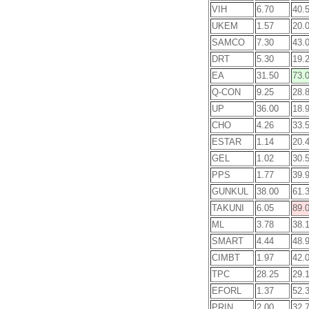
VIH
6.70
40.
UKEM
1.57
20.
SAMCO
7.30
43.
DRT
5.30
19.
EA
31.50
73.
Q-CON
9.25
28.
UP
36.00
18.
CHO
4.26
33.
ESTAR
1.14
20.
GEL
1.02
30.
PPS
1.77
39.
GUNKUL
38.00
61.
TAKUNI
6.05
89.
ML
3.78
38.
SMART
4.44
48.
CIMBT
1.97
42.
TPC
28.25
29.
EFORL
1.37
52.
PRIN
2.00
32.