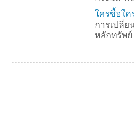
ใครซื้อใค
การเปลี่ยน
หลักทรัพย