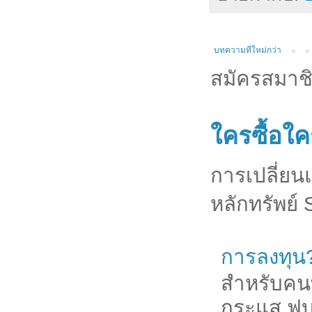
บทความที่ใหม่กว่า
สมัครสมาช
ใครซื้อใค
การเปลี่ยนแ
หลักทรัพย์
การลงทุน
สำหรับคนท
กระแส ฟบล