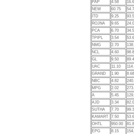
PAP
4.58
16.
NEW
60.75
54.
ITD
9.25
93.
ROJNA
9.65
24.
PCA
6.70
34.
TPIPL
3.54
53.
NMG
2.70
138
NCL
4.60
98.
GL
9.50
89.
UAC
11.10
114
GRAND
1.90
8.6
NBC
4.82
240
MPG
2.02
273
A
5.45
129
AJD
3.34
82.
SUTHA
7.70
99.
KAMART
7.50
53.
OHTL
950.00
81.
EPG
8.15
154